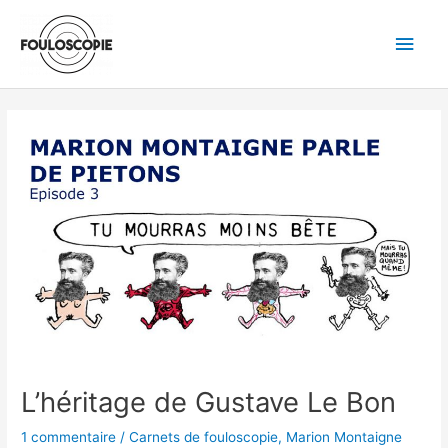
Aller
Men
au
princ
contenu
Navigation
des
articles
L’héritage de Gustave Le Bon
1 commentaire
/
Carnets de fouloscopie
,
Marion Montaigne