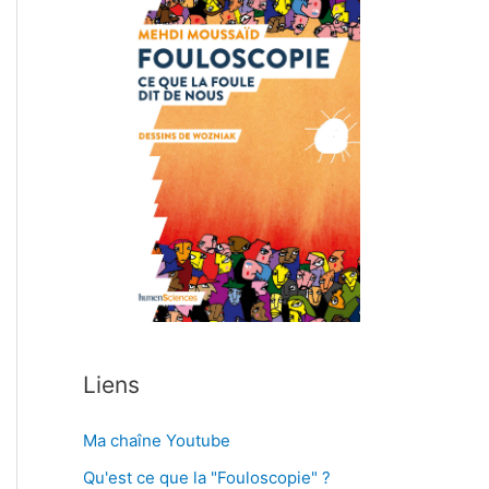
d
é
o
Liens
Ma chaîne Youtube
Qu'est ce que la "Fouloscopie" ?