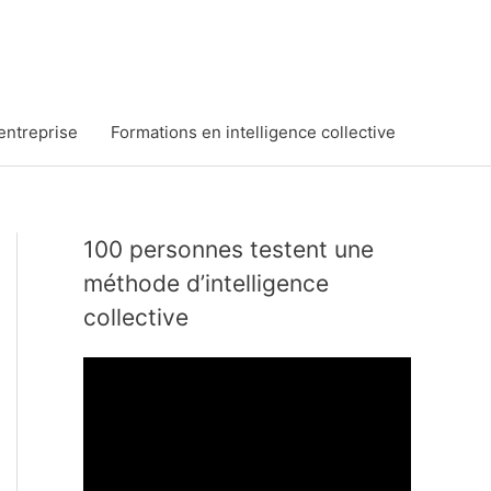
entreprise
Formations en intelligence collective
100 personnes testent une
méthode d’intelligence
collective
L
e
c
t