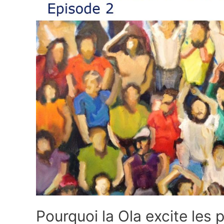
Ola
excite
les
physiciens
?
Pourquoi la Ola excite les 