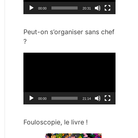
e
00:00
20:31
u
r
Peut-on s’organiser sans chef
v
i
?
d
L
é
e
o
c
t
e
00:00
21:14
u
r
Fouloscopie, le livre !
v
i