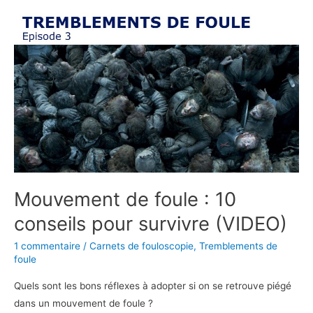
Mouvement
de
foule
:
10
conseils
pour
survivre
(VIDEO)
Mouvement de foule : 10
conseils pour survivre (VIDEO)
1 commentaire
/
Carnets de fouloscopie
,
Tremblements de
foule
Quels sont les bons réflexes à adopter si on se retrouve piégé
dans un mouvement de foule ?