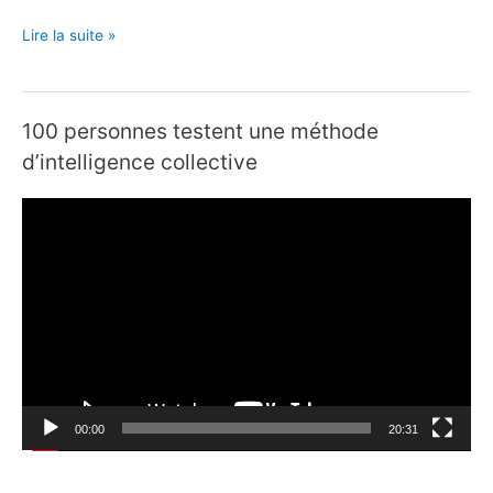
Lire la suite »
100 personnes testent une méthode
d’intelligence collective
L
e
c
t
e
u
r
v
00:00
20:31
i
d