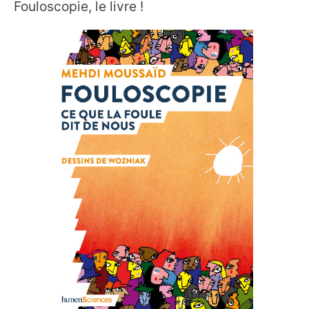
Fouloscopie, le livre !
é
o