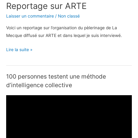
Reportage sur ARTE
Laisser un commentaire
/
Non classé
Voici un reportage sur l’organisation du pèlerinage de La
Mecque diffusé sur ARTE et dans lequel je suis interviewé.
Lire la suite »
100 personnes testent une méthode
d’intelligence collective
L
e
c
t
e